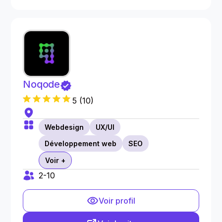
Noqode
5
(
10
)
Webdesign
UX/UI
Développement web
SEO
Voir +
2-10
Voir profil