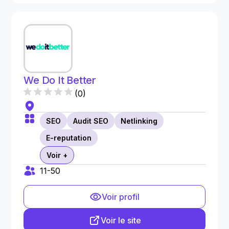
We Do It Better
(
0
)
SEO
Audit SEO
Netlinking
E-reputation
Voir +
11-50
Voir profil
Voir le site