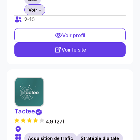
Voir +
2-10
Voir profil
Voir le site
Tactee
4.9
(
27
)
Acquisition de trafic
Stratégie digitale