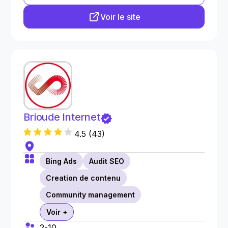
Voir le site
Brioude Internet
4.5
(
43
)
Bing Ads
Audit SEO
Creation de contenu
Community management
Voir +
2-10