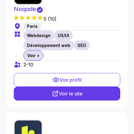
Noqode
5
(
10
)
Paris
Webdesign
UX/UI
Développement web
SEO
Voir +
2-10
Voir profil
Voir le site