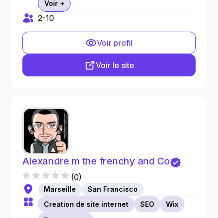
Voir +
2-10
Voir profil
Voir le site
Alexandre m the frenchy and Co
(
0
)
Marseille
San Francisco
Creation de site internet
SEO
Wix