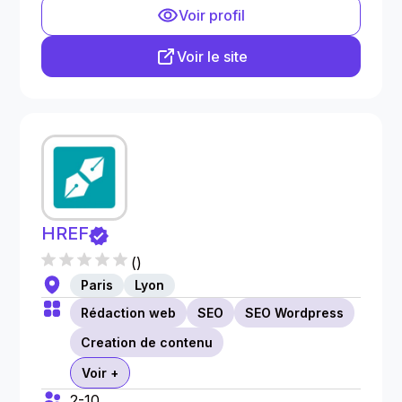
Voir profil
Voir le site
HREF
(
)
Paris
Lyon
Rédaction web
SEO
SEO Wordpress
Creation de contenu
Voir +
2-10