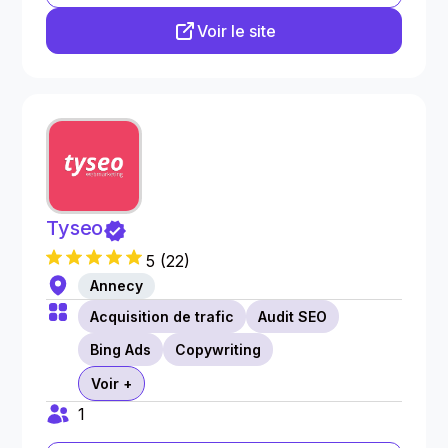
Voir le site
Tyseo
5
(
22
)
Annecy
Acquisition de trafic
Audit SEO
Bing Ads
Copywriting
Voir +
1