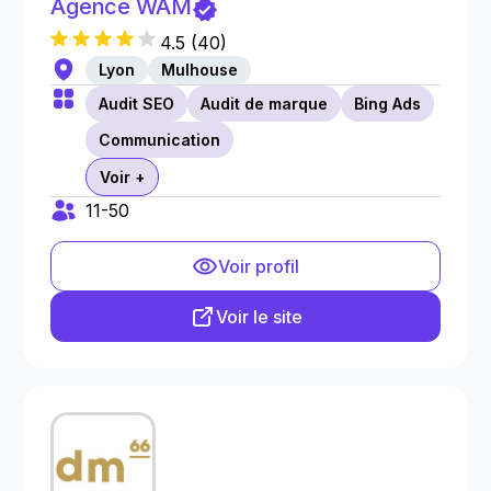
Agence WAM
4.5
(
40
)
Lyon
Mulhouse
Audit SEO
Audit de marque
Bing Ads
Communication
Voir +
11-50
Voir profil
Voir le site