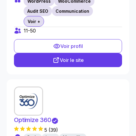
WordPress
WooCommerce
Audit SEO
Communication
Voir +
11-50
Voir profil
Voir le site
Optimize 360
5
(
39
)