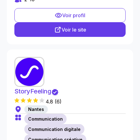
Voir profil
Voir le site
StoryFeeling
4.8
(
6
)
Nantes
Communication
Communication digitale
Communication créative