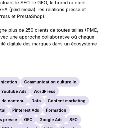
luant le SEO, le GEO, le brand content
SEA (paid media), les relations presse et
Press et PrestaShop).
 plus de 250 clients de toutes tailles (PME,
avec une approche collaborative où chaque
orité digitale des marques dans un écosystème
nication
Communication culturelle
Youtube Ads
WordPress
n de contenu
Data
Content marketing
tal
Pinterest Ads
Formation
ns presse
GEO
Google Ads
SEO