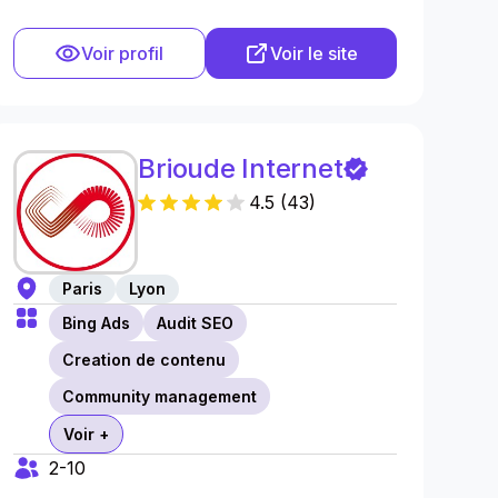
Voir profil
Voir le site
Brioude Internet
4.5
(
43
)
Paris
Lyon
Bing Ads
Audit SEO
Creation de contenu
Community management
Voir +
2-10