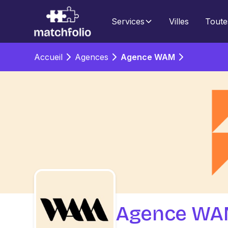
Services
Villes
Toute
Accueil
Agences
Agence WAM
Agence W