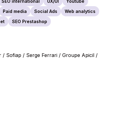
SEO international
UX/UI
Youtube
Paid media
Social Ads
Web analytics
net
SEO Prestashop
/ Sofiap / Serge Ferrari / Groupe Apicil /