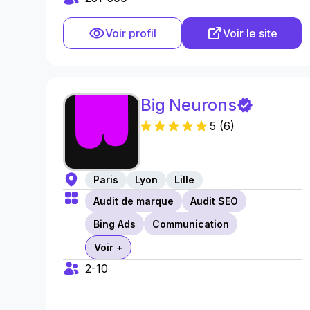
Voir profil
Voir le site
Big Neurons
5
(
6
)
Paris
Lyon
Lille
Audit de marque
Audit SEO
Bing Ads
Communication
Voir +
2-10