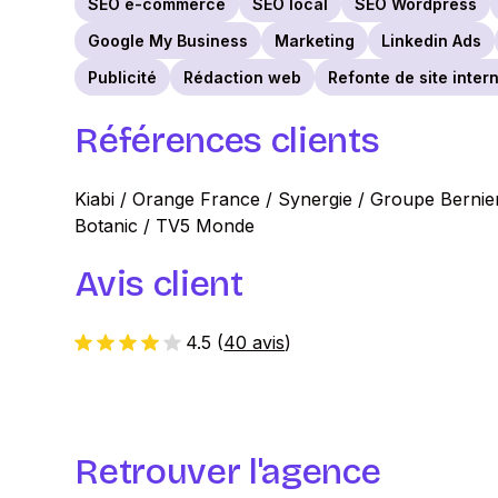
SEO e-commerce
SEO local
SEO Wordpress
Google My Business
Marketing
Linkedin Ads
Publicité
Rédaction web
Refonte de site inter
Références clients
Kiabi / Orange France / Synergie / Groupe Bernier 
Botanic / TV5 Monde
Avis client
4.5
(
40 avis
)
Retrouver l'agence