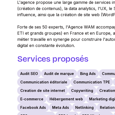
L'agence propose une large gamme de services inc
(création de contenus), la data analytics, l'UX, le 
influence, ainsi que la création de site web (Word
Forte de ses 50 experts, l'Agence WAM accompagne
ETI et grands groupes) en France et en Europe, 
métier travaille en synergie pour construire l'aut
digital en constante évolution.
Services proposés
Audit SEO
Audit de marque
Bing Ads
Commu
Communication éditoriale
Communication TPE
Creation de site internet
Copywriting
Creatio
E-commerce
Hébergement web
Marketing digi
Facebook Ads
Meta Ads
Netlinking
Relatio