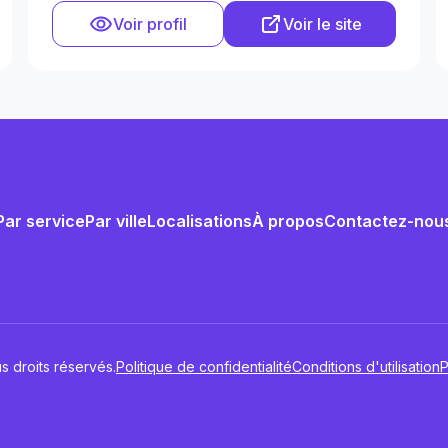
Voir profil
Voir le site
Par service
Par ville
Localisations
À propos
Contactez-nou
s droits réservés.
Politique de confidentialité
Conditions d'utilisation
P