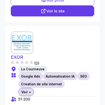
Voir profil
Voir le site
EXOR
(
0
)
La Courneuve
Google Ads
Automatisation IA
SEO
Creation de site internet
Voir +
51-200