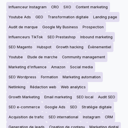
Influenceur Instagram
CRO
SXO
Content marketing
Youtube Ads
GEO
Transformation digitale
Landing page
Audit de marque
Google My Business
Prospection
Influenceurs TikTok
SEO Prestashop
Inbound marketing
SEO Magento
Hubspot
Growth hacking
Évènementiel
Youtube
Etude de marche
Community management
Marketing d'influence
Amazon
Social media
SEO Wordpress
Formation
Marketing automation
Netlinking
Rédaction web
Web analytics
Growth Marketing
Email marketing
SEO local
Audit SEO
SEO e-commerce
Google Ads
SEO
Stratégie digitale
Acquisition de trafic
SEO international
Instagram
CRM
Generation de leads
Creation de contenu
Marketing digital