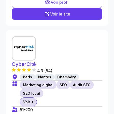
Voir profil
Voir le site
CyberCité
4.3
(
54
)
Paris
Nantes
Chambéry
Marketing digital
SEO
Audit SEO
SEO local
Voir +
51-200