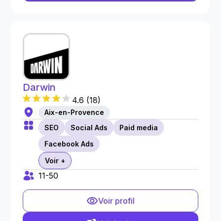
Darwin
4.6
(
18
)
Aix-en-Provence
SEO
Social Ads
Paid media
Facebook Ads
Voir +
11-50
Voir profil