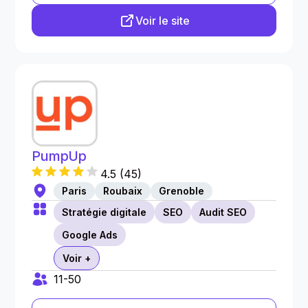
Voir le site
PumpUp
4.5
(
45
)
Paris
Roubaix
Grenoble
Stratégie digitale
SEO
Audit SEO
Google Ads
Voir +
11-50