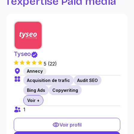
l’expertise Paid media
Tyseo
5
(
22
)
Annecy
Acquisition de trafic
Audit SEO
Bing Ads
Copywriting
Voir +
1
Voir profil