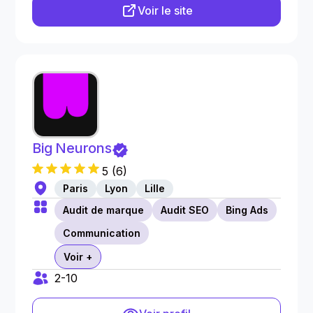
Voir le site
Big Neurons
5
(
6
)
Paris
Lyon
Lille
Audit de marque
Audit SEO
Bing Ads
Communication
Voir +
2-10