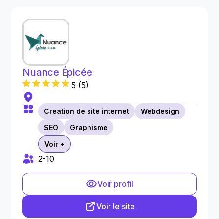
Nuance Épicée
5
(
5
)
Creation de site internet
Webdesign
SEO
Graphisme
Voir +
2-10
Voir profil
Voir le site