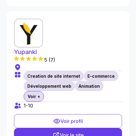
Yupanki
5
(
7
)
Creation de site internet
E-commerce
Développement web
Animation
Voir +
1-10
Voir profil
Voir le site