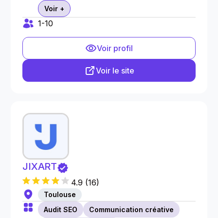
Voir +
1-10
Voir profil
Voir le site
JIXART
4.9
(
16
)
Toulouse
Audit SEO
Communication créative