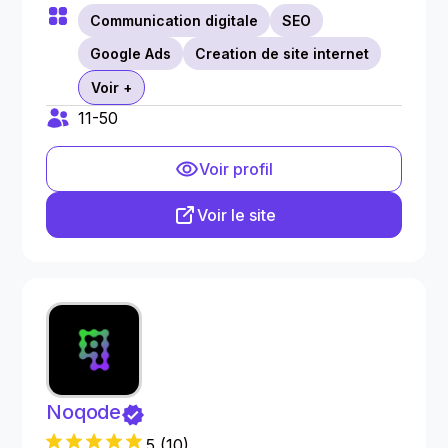
Communication digitale
SEO
Google Ads
Creation de site internet
Voir +
11-50
Voir profil
Voir le site
Noqode
5
(
10
)