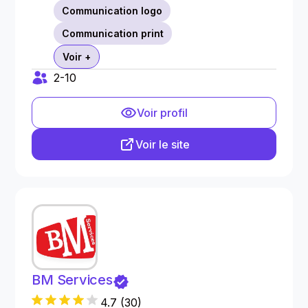
Communication logo
Communication print
Voir +
2-10
Voir profil
Voir le site
BM Services
4.7
(
30
)