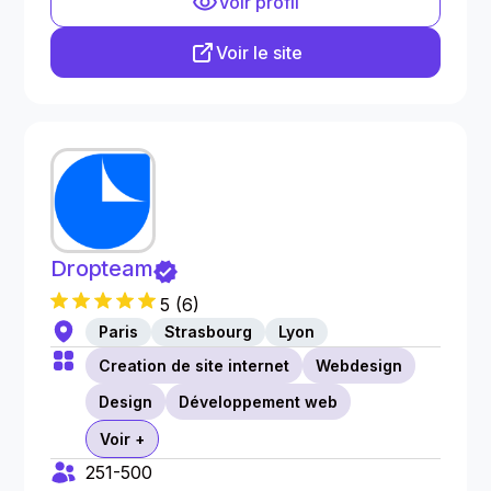
Voir profil
Voir le site
Dropteam
5
(
6
)
Paris
Strasbourg
Lyon
Creation de site internet
Webdesign
Design
Développement web
Voir +
251-500