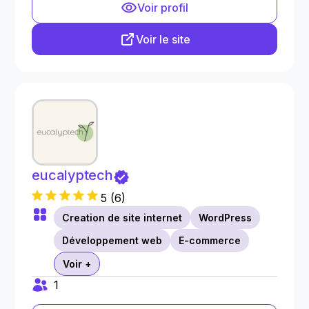
Voir profil
Voir le site
eucalyptech
5
(
6
)
Creation de site internet
WordPress
Développement web
E-commerce
Voir +
1