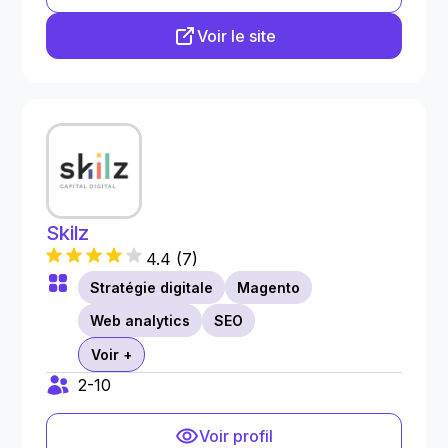
Voir le site
Skilz
4.4
(
7
)
Stratégie digitale
Magento
Web analytics
SEO
Voir +
2-10
Voir profil