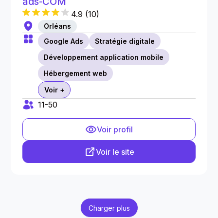
ads-COM
4.9
(
10
)
Orléans
Google Ads
Stratégie digitale
Développement application mobile
Hébergement web
Voir +
11-50
Voir profil
Voir le site
Charger plus