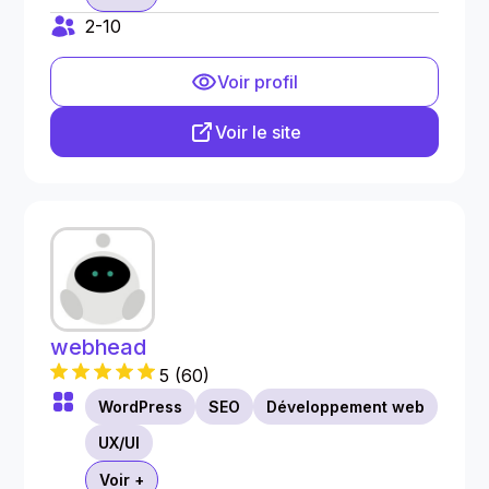
2-10
Voir profil
Voir le site
webhead
5
(
60
)
WordPress
SEO
Développement web
UX/UI
Voir +