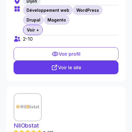
Dijon
Développement web
WordPress
Drupal
Magento
Voir +
2-10
Voir profil
Voir le site
NilObstat