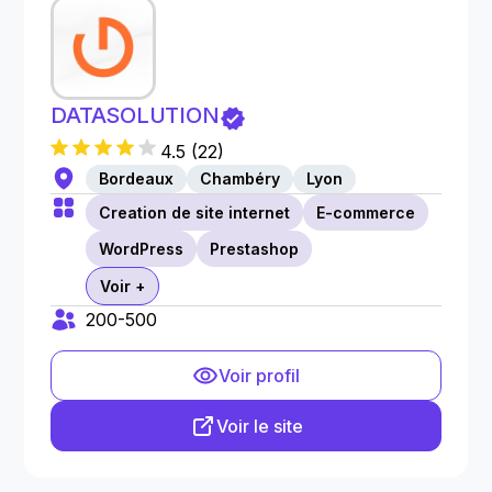
DATASOLUTION
4.5
(
22
)
Bordeaux
Chambéry
Lyon
Creation de site internet
E-commerce
WordPress
Prestashop
Voir +
200-500
Voir profil
Voir le site