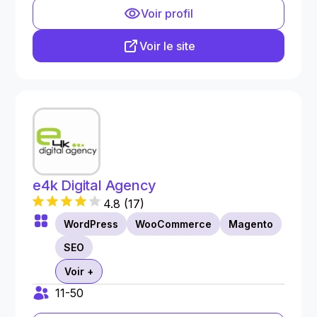
Voir profil
Voir le site
e4k Digital Agency
4.8
(
17
)
WordPress
WooCommerce
Magento
SEO
Voir +
11-50