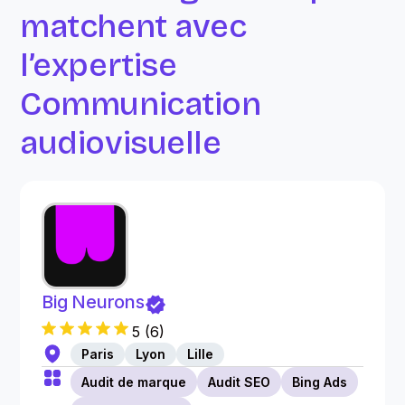
matchent avec
l’expertise
Communication
audiovisuelle
Big Neurons
5
(
6
)
Paris
Lyon
Lille
Audit de marque
Audit SEO
Bing Ads