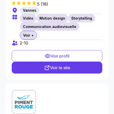
5
(
18
)
Vannes
Vidéo
Motion design
Storytelling
Communication audiovisuelle
Voir +
2-10
Voir profil
Voir le site