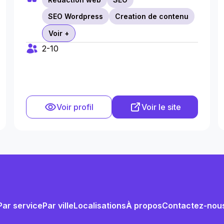
SEO Wordpress
Creation de contenu
Voir +
2-10
Voir profil
Voir le site
Par service
Par ville
Localisations
À propos
Contactez-nou