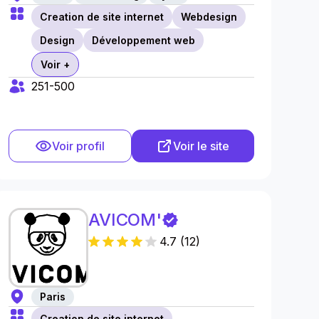
Creation de site internet
Webdesign
Design
Développement web
Voir +
251-500
Voir profil
Voir le site
AVICOM'
4.7
(
12
)
Paris
Creation de site internet