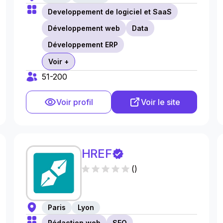
Developpement de logiciel et SaaS
Développement web
Data
Développement ERP
Voir +
51-200
Voir profil
Voir le site
HREF
(
)
Paris
Lyon
Rédaction web
SEO