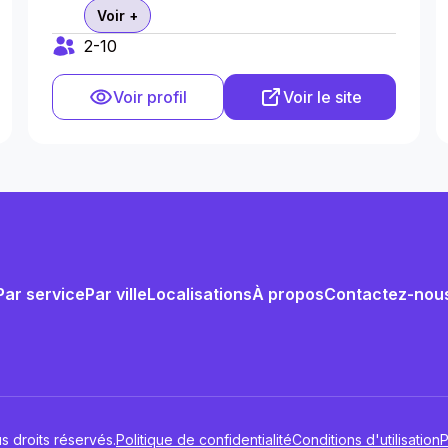
Voir +
2-10
Voir profil
Voir le site
Par service
Par ville
Localisations
À propos
Contactez-nou
s droits réservés.
Politique de confidentialité
Conditions d'utilisation
P