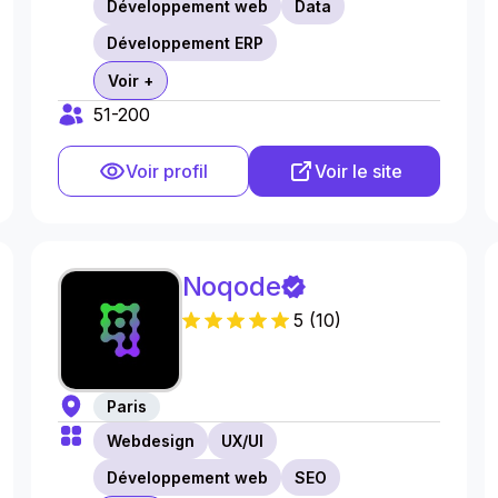
Développement web
Data
Développement ERP
Voir +
51-200
Voir profil
Voir le site
Noqode
5
(
10
)
Paris
Webdesign
UX/UI
Développement web
SEO