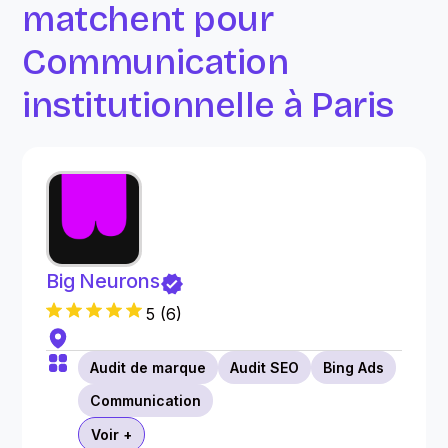
matchent pour
Communication
institutionnelle à Paris
Big Neurons
5
(
6
)
Audit de marque
Audit SEO
Bing Ads
Communication
Voir +