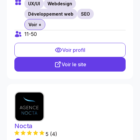
UX/UI
Webdesign
Développement web
SEO
Voir +
11-50
Voir profil
Voir le site
Nocta
5
(
4
)