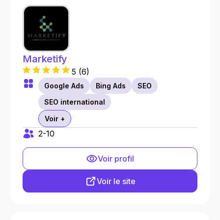
Marketify
5
(
6
)
Google Ads
Bing Ads
SEO
SEO international
Voir +
2-10
Voir profil
Voir le site