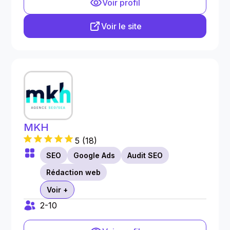
Voir profil
Voir le site
MKH
5
(
18
)
SEO
Google Ads
Audit SEO
Rédaction web
Voir +
2-10