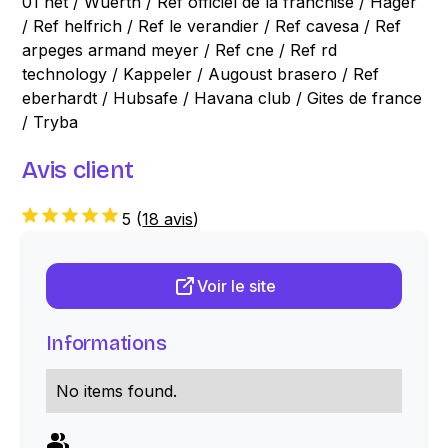
01 net / Wuerth / Ref officiel de la franchise / Hager
/ Ref helfrich / Ref le verandier / Ref cavesa / Ref
arpeges armand meyer / Ref cne / Ref rd
technology / Kappeler / Augoust brasero / Ref
eberhardt / Hubsafe / Havana club / Gites de france
/ Tryba
Avis client
5
(
18 avis
)
Voir le site
Informations
No items found.