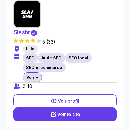
Slashr
5
(
33
)
Lille
SEO
Audit SEO
SEO local
SEO e-commerce
Voir +
2-10
Voir profil
Voir le site