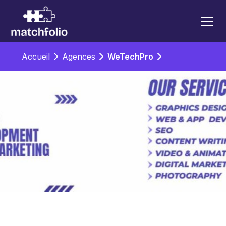
Accueil
Agences
WeTechPro