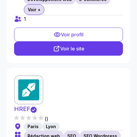
Voir +
1
Voir profil
Voir le site
HREF
(
)
Paris
Lyon
Rédaction web
SEO
SEO Wordpress