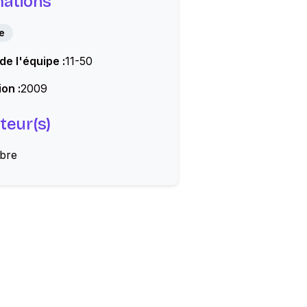
mations
e
 de l'équipe :
11-50
on :
2009
teur(s)
abre