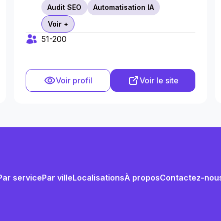
Audit SEO
Automatisation IA
Voir +
51-200
Voir profil
Voir le site
Par service
Par ville
Localisations
À propos
Contactez-nou