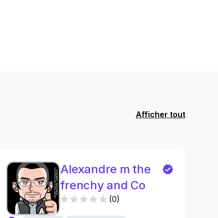
Afficher tout
Alexandre m the
frenchy and Co
(
0
)