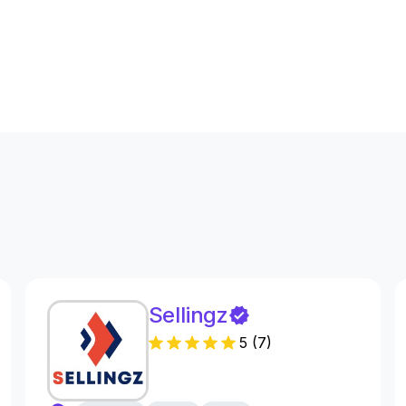
s
Sellingz
5
(
7
)