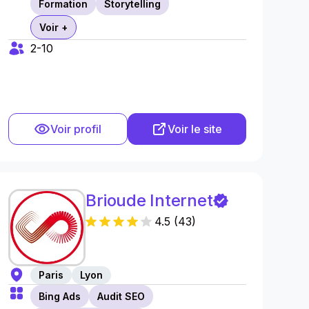
Formation
Storytelling
Voir +
2-10
Voir profil
Voir le site
Brioude Internet
4.5
(
43
)
Paris
Lyon
Bing Ads
Audit SEO