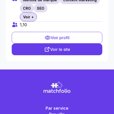
CRO
SEO
Voir +
1,10
Voir profil
Voir le site
Par service