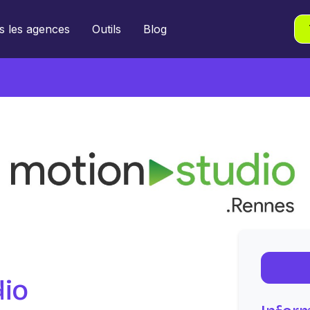
s les agences
Outils
Blog
dio