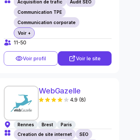
Acquisition de trafic
Audit SEO
Communication TPE
Communication corporate
Voir +
11-50
Voir profil
Voir le site
WebGazelle
4.9
(
8
)
Rennes
Brest
Paris
Creation de site internet
SEO