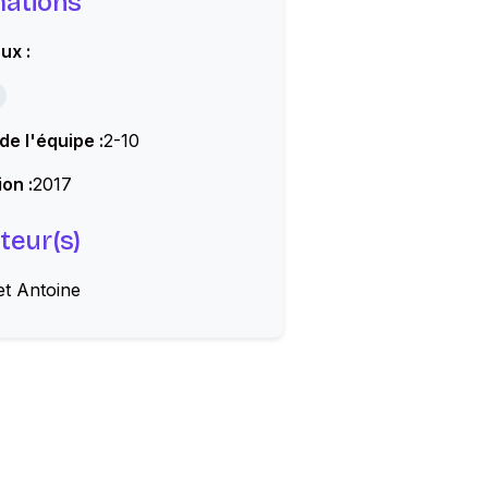
mations
ux :
 de l'équipe :
2-10
on :
2017
teur(s)
et Antoine