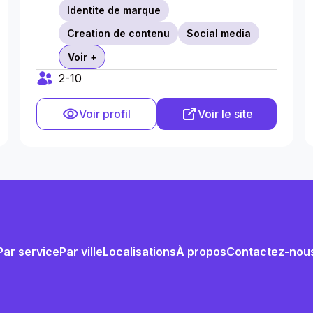
Identite de marque
Creation de contenu
Social media
Voir +
2-10
Voir profil
Voir le site
Par service
Par ville
Localisations
À propos
Contactez-nou