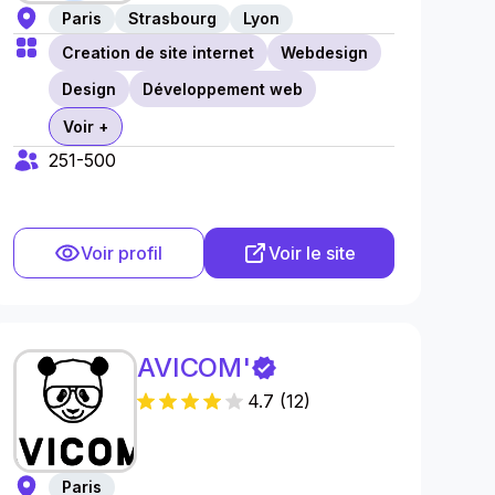
Paris
Strasbourg
Lyon
Creation de site internet
Webdesign
Design
Développement web
Voir +
251-500
Voir profil
Voir le site
AVICOM'
4.7
(
12
)
Paris