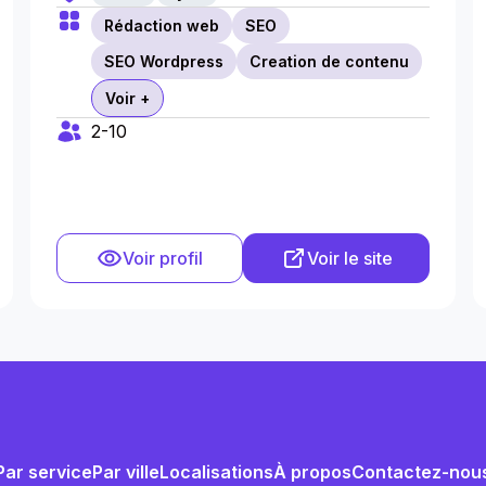
Rédaction web
SEO
SEO Wordpress
Creation de contenu
Voir +
2-10
Voir profil
Voir le site
Par service
Par ville
Localisations
À propos
Contactez-nou