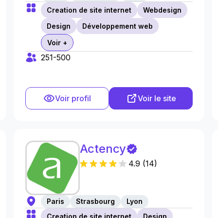
Creation de site internet
Webdesign
Design
Développement web
Voir +
251-500
Voir profil
Voir le site
Actency
4.9
(
14
)
Paris
Strasbourg
Lyon
Creation de site internet
Design