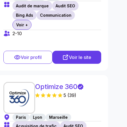
Audit de marque
Audit SEO
Bing Ads
Communication
Voir +
2-10
Voir profil
Voir le site
Optimize 360
5
(
39
)
Paris
Lyon
Marseille
Acquisition de trafic
Audit SEO