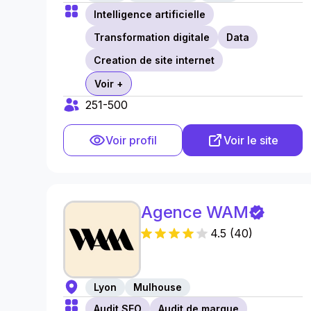
Intelligence artificielle
Transformation digitale
Data
Creation de site internet
Voir +
251-500
Voir profil
Voir le site
Agence WAM
4.5
(
40
)
Lyon
Mulhouse
Audit SEO
Audit de marque