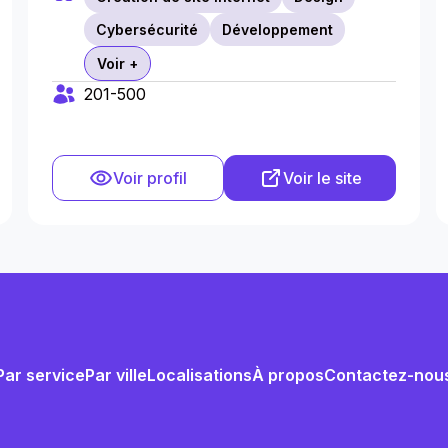
Cybersécurité
Développement
Voir +
201-500
Voir profil
Voir le site
Par service
Par ville
Localisations
À propos
Contactez-nou