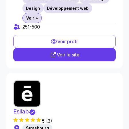
Design
Développement web
Voir +
251-500
Voir profil
Voir le site
Esilab
5
(
3
)
Strasbourg