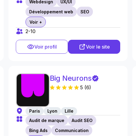
Webdesign
UX/UI
Développement web
SEO
Voir +
2-10
Voir profil
Voir le site
Big Neurons
5
(
6
)
Paris
Lyon
Lille
Audit de marque
Audit SEO
Bing Ads
Communication