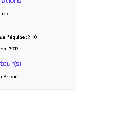
mations
ux :
 de l'équipe :
2-10
on :
2013
teur(s)
a Briand