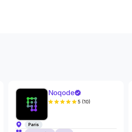
s
Noqode
5
(
10
)
Paris