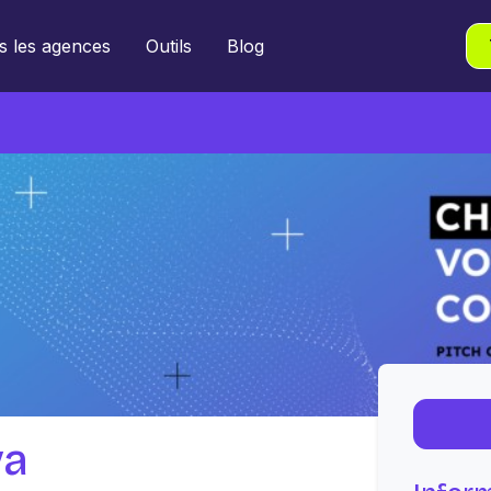
s les agences
Outils
Blog
va