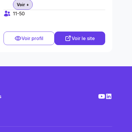
Voir +
11-50
Voir profil
Voir le site
s