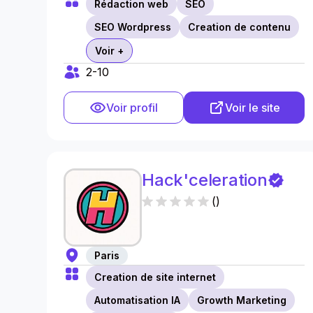
Rédaction web
SEO
SEO Wordpress
Creation de contenu
Voir +
2-10
Voir profil
Voir le site
Hack'celeration
(
)
Paris
Creation de site internet
Automatisation IA
Growth Marketing