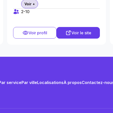
Voir +
2-10
Voir profil
Voir le site
Par service
Par ville
Localisations
À propos
Contactez-nou