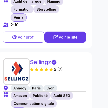
Audit de marque
Naming
Formation
Storytelling
Voir +
2-10
Voir profil
Voir le site
Sellingz
5
(
7
)
Annecy
Paris
Lyon
Amazon
Publicité
Audit SEO
Communication digitale