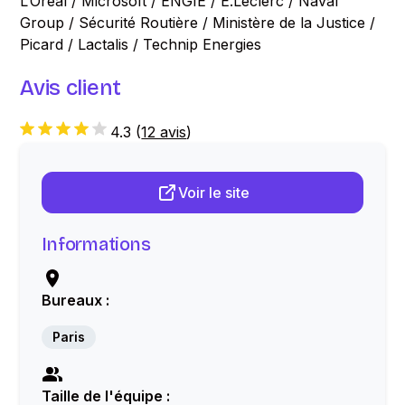
L’Oréal / Microsoft / ENGIE / E.Leclerc / Naval
Group / Sécurité Routière / Ministère de la Justice /
Picard / Lactalis / Technip Energies
Avis client
4.3
(
12 avis
)
Voir le site
Informations
Bureaux :
Paris
Taille de l'équipe :