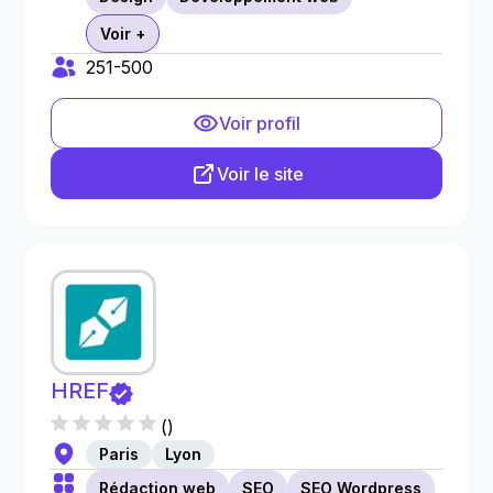
Voir +
251-500
Voir profil
Voir le site
HREF
(
)
Paris
Lyon
Rédaction web
SEO
SEO Wordpress