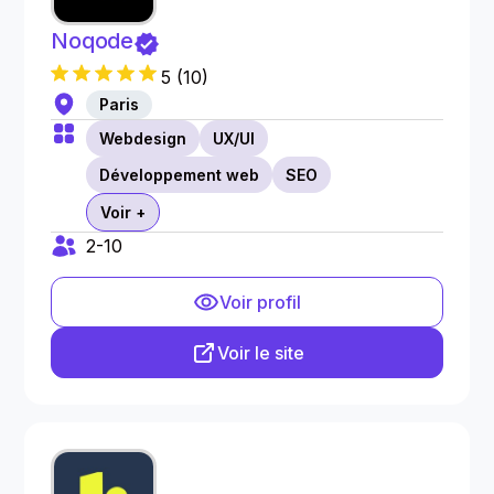
Noqode
5
(
10
)
Paris
Webdesign
UX/UI
Développement web
SEO
Voir +
2-10
Voir profil
Voir le site