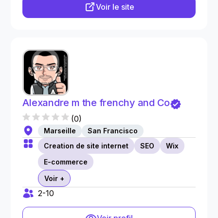
Voir le site
Alexandre m the frenchy and Co
(
0
)
Marseille
San Francisco
Creation de site internet
SEO
Wix
E-commerce
Voir +
2-10