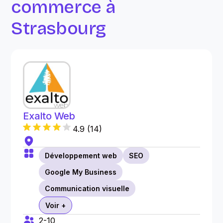
commerce à
Strasbourg
Exalto Web
4.9
(
14
)
Développement web
SEO
Google My Business
Communication visuelle
Voir +
2-10