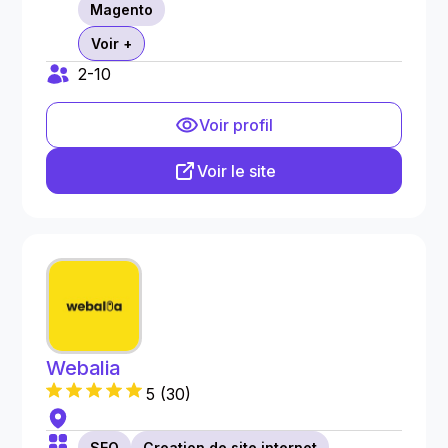
Magento
Voir +
2-10
Voir profil
Voir le site
Webalia
5
(
30
)
SEO
Creation de site internet