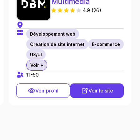
Multimédia
4.9
(
26
)
Développement web
Creation de site internet
E-commerce
UX/UI
Voir +
11-50
Voir profil
Voir le site