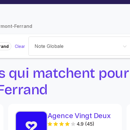
rmont-Ferrand
Note Globale
rand
Clear
es qui matchent pou
Ferrand
Agence Vingt Deux
4.9
(
45
)