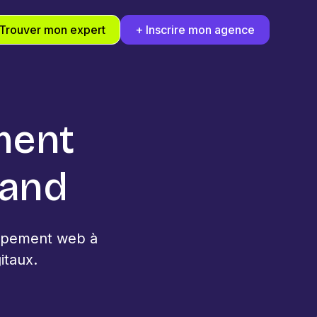
Trouver mon expert
+ Inscrire mon agence
ment
rand
oppement web à
itaux.