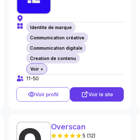
Identite de marque
Communication créative
Communication digitale
Creation de contenu
Voir +
11-50
Voir profil
Voir le site
Overscan
5
(
12
)