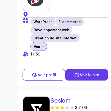
WordPress
E-commerce
Développement web
Creation de site internet
Voir +
11-50
Voir profil
Voir le site
Sesiom
3.7
(
3
)