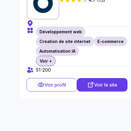
4.7
(
15
)
Développement web
Creation de site internet
E-commerce
Automatisation IA
Voir +
51-200
Voir profil
Voir le site