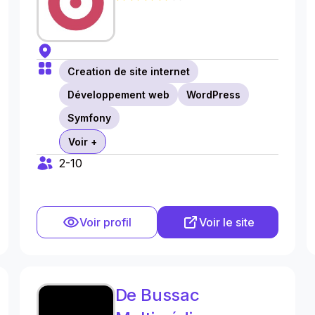
Creation de site internet
Développement web
WordPress
Symfony
Voir +
2-10
Voir profil
Voir le site
De Bussac