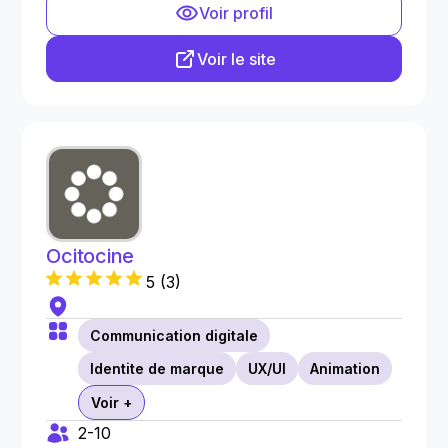
Voir profil
Voir le site
Ocitocine
5
(
3
)
Communication digitale
Identite de marque
UX/UI
Animation
Voir +
2-10