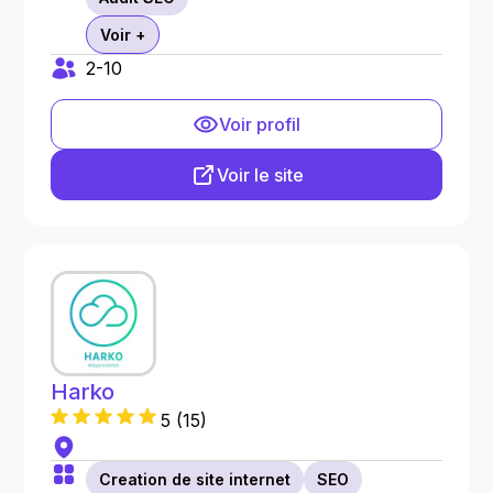
Voir +
2-10
Voir profil
Voir le site
Harko
5
(
15
)
Creation de site internet
SEO