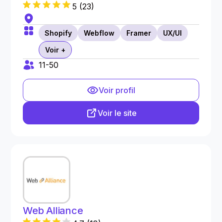
5
(
23
)
Shopify
Webflow
Framer
UX/UI
Voir +
11-50
Voir profil
Voir le site
Web Alliance