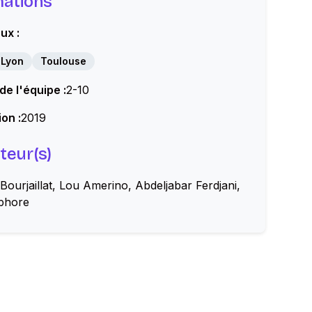
mations
ux :
Lyon
Toulouse
 de l'équipe :
2-10
on :
2019
teur(s)
ourjaillat, Lou Amerino, Abdeljabar Ferdjani,
phore