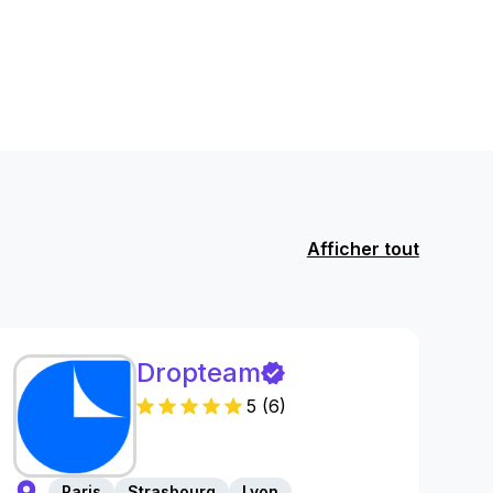
Afficher tout
Dropteam
5
(
6
)
Paris
Strasbourg
Lyon