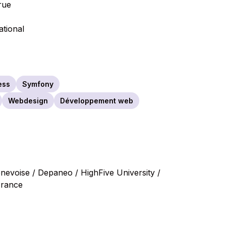
rue
ational
ess
Symfony
Webdesign
Développement web
enevoise / Depaneo / HighFive University /
France