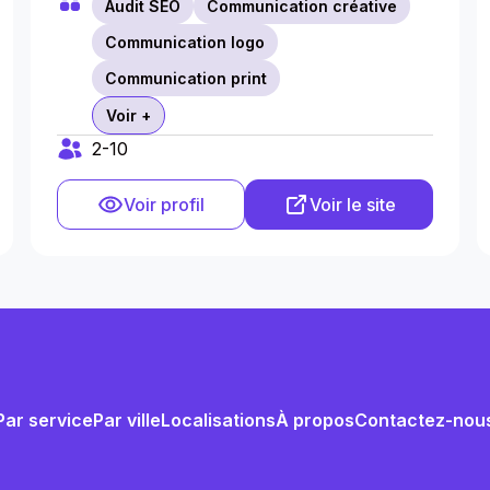
Audit SEO
Communication créative
Communication logo
Communication print
Voir +
2-10
Voir profil
Voir le site
Par service
Par ville
Localisations
À propos
Contactez-nou