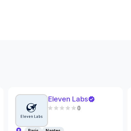
s
Eleven Labs
(
)
Paris
Nantes