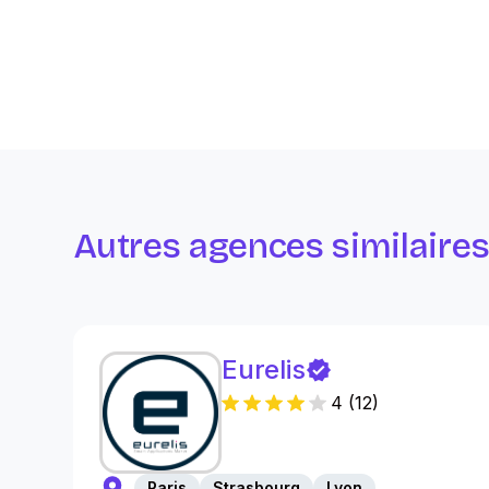
Autres agences similaire
Eurelis
4
(
12
)
Paris
Strasbourg
Lyon