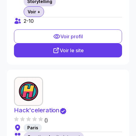
Storytelling
Voir +
2-10
Voir profil
Voir le site
Hack'celeration
(
)
Paris