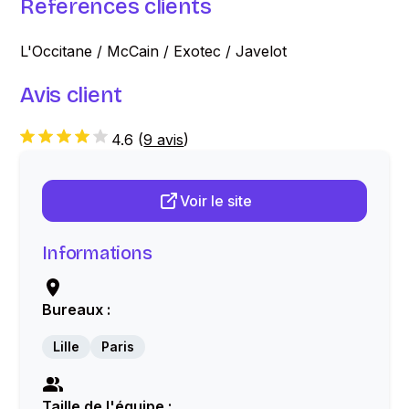
Références clients
L'Occitane / McCain / Exotec / Javelot
Avis client
4.6
(
9 avis
)
Voir le site
Informations
Bureaux :
Lille
Paris
Taille de l'équipe :