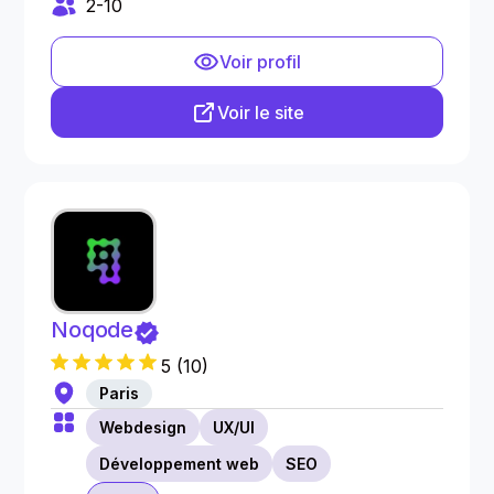
2-10
Voir profil
Voir le site
Noqode
5
(
10
)
Paris
Webdesign
UX/UI
Développement web
SEO