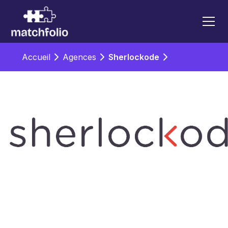
Accueil
Agences
Sherlockode