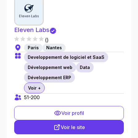
Eleven Labs
(
)
Paris
Nantes
Developpement de logiciel et SaaS
Développement web
Data
Développement ERP
Voir +
51-200
Voir profil
Voir le site