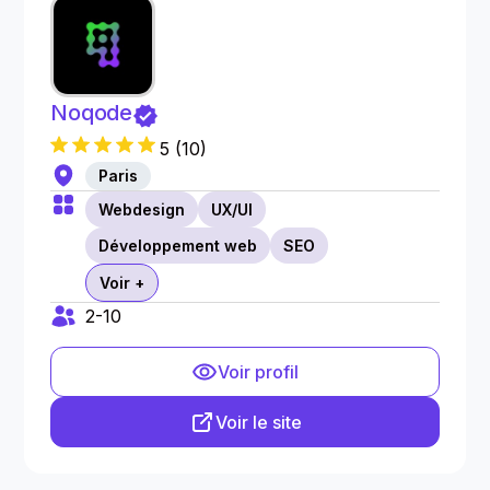
Noqode
5
(
10
)
Paris
Webdesign
UX/UI
Développement web
SEO
Voir +
2-10
Voir profil
Voir le site