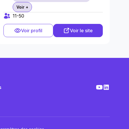
Voir +
11-50
Voir profil
Voir le site
s