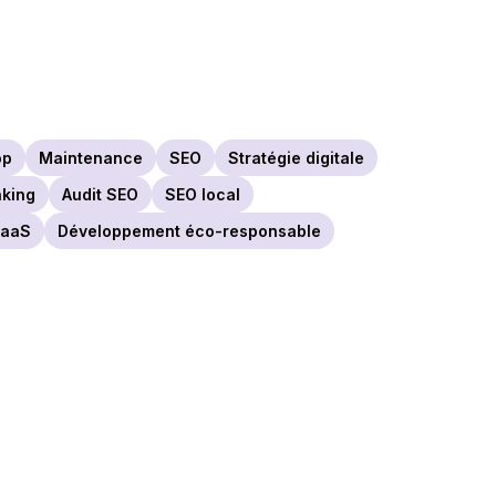
op
Maintenance
SEO
Stratégie digitale
nking
Audit SEO
SEO local
SaaS
Développement éco-responsable