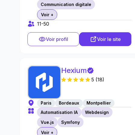
Communication digitale
Voir +
11-50
Voir profil
Voir le site
Hexium
5
(
18
)
Paris
Bordeaux
Montpellier
Automatisation IA
Webdesign
Vue.js
Symfony
Voir +