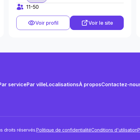
11-50
Voir profil
Voir le site
Par service
Par ville
Localisations
À propos
Contactez-nou
s droits réservés.
Politique de confidentialité
Conditions d'utilisation
P