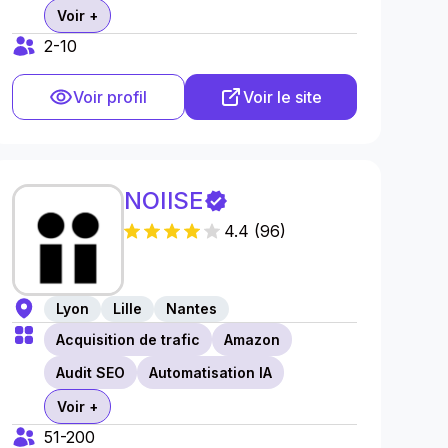
Voir +
2-10
Voir profil
Voir le site
NOIISE
4.4
(
96
)
Lyon
Lille
Nantes
Acquisition de trafic
Amazon
Audit SEO
Automatisation IA
Voir +
51-200