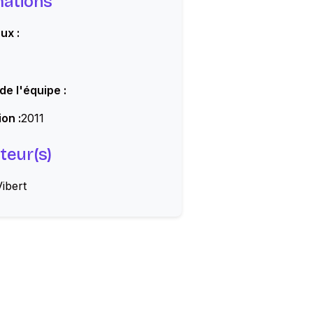
mations
ux :
 de l'équipe :
on :
2011
teur(s)
ibert