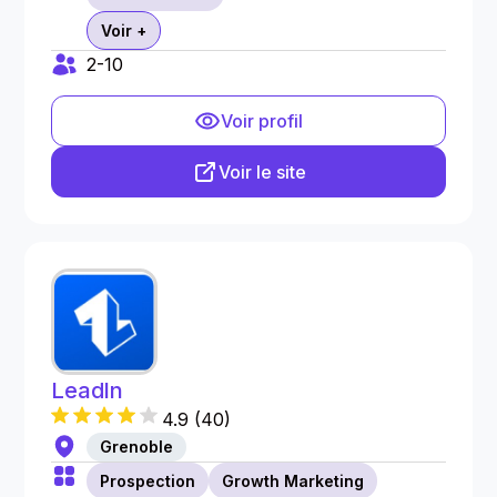
Voir +
2-10
Voir profil
Voir le site
LeadIn
4.9
(
40
)
Grenoble
Prospection
Growth Marketing