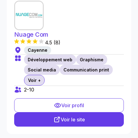
Nuage Com
4.5
(
8
)
Cayenne
Développement web
Graphisme
Social media
Communication print
Voir +
2-10
Voir profil
Voir le site