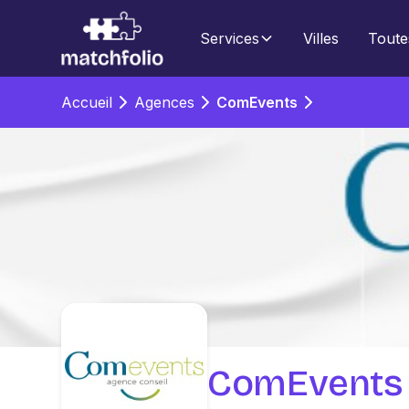
Services
Villes
Toute
Accueil
Agences
ComEvents
ComEvents