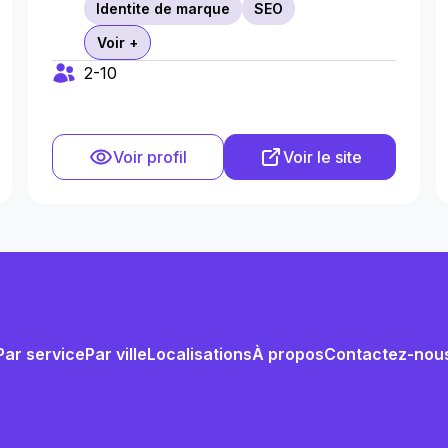
Identite de marque
SEO
Voir +
2-10
Voir profil
Voir le site
Par service
Par ville
Localisations
À propos
Contactez-nou