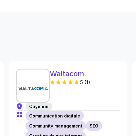
s
Waltacom
5
(
1
)
Cayenne
Communication digitale
Community management
SEO
Creation de site internet