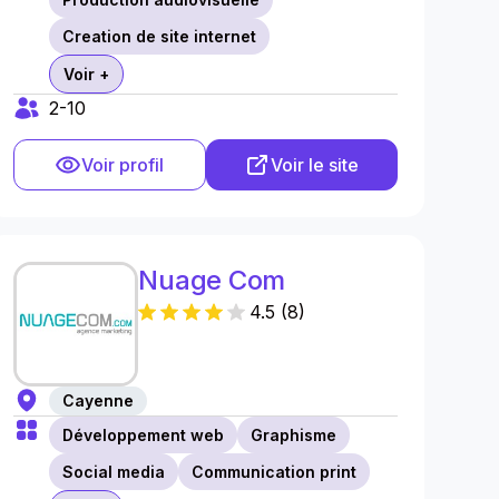
Creation de site internet
Voir +
2-10
Voir profil
Voir le site
Nuage Com
4.5
(
8
)
Cayenne
Développement web
Graphisme
Social media
Communication print