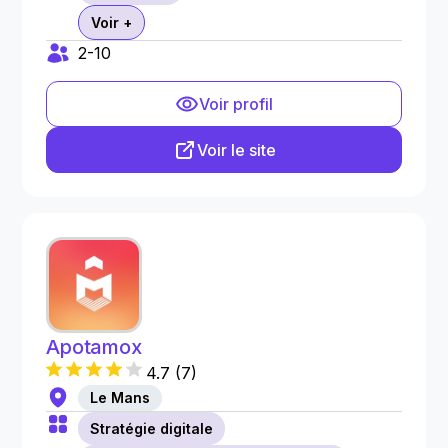
Voir +
2-10
Voir profil
Voir le site
Apotamox
4.7
(
7
)
Le Mans
Stratégie digitale