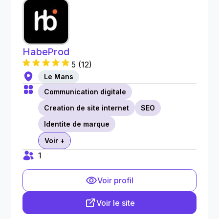
HabeProd
5
(
12
)
Le Mans
Communication digitale
Creation de site internet
SEO
Identite de marque
Voir +
1
Voir profil
Voir le site