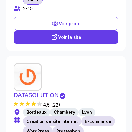
2-10
Voir profil
Voir le site
DATASOLUTION
4.5
(
22
)
Bordeaux
Chambéry
Lyon
Creation de site internet
E-commerce
WordPress
Prestashop