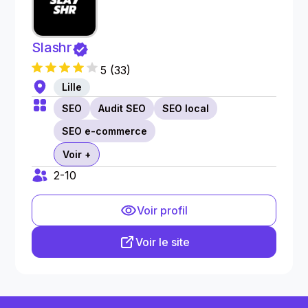
Slashr
5
(
33
)
Lille
SEO
Audit SEO
SEO local
SEO e-commerce
Voir +
2-10
Voir profil
Voir le site