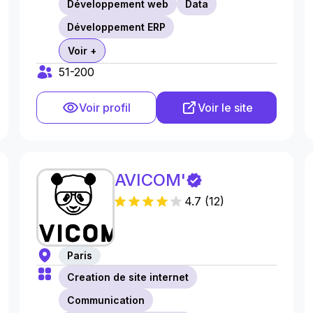
Développement web
Data
Développement ERP
Voir +
51-200
Voir profil
Voir le site
AVICOM'
4.7
(
12
)
Paris
Creation de site internet
Communication