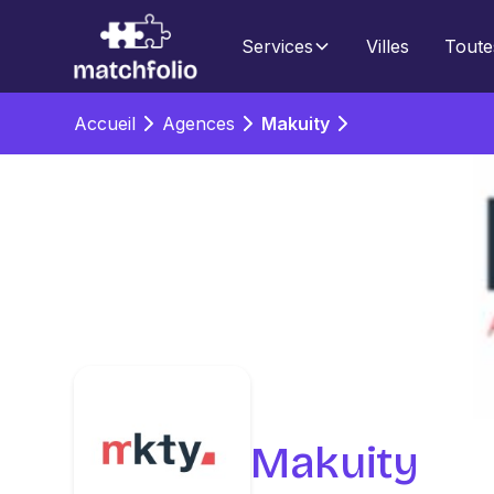
Services
Villes
Toute
Accueil
Agences
Makuity
Makuity