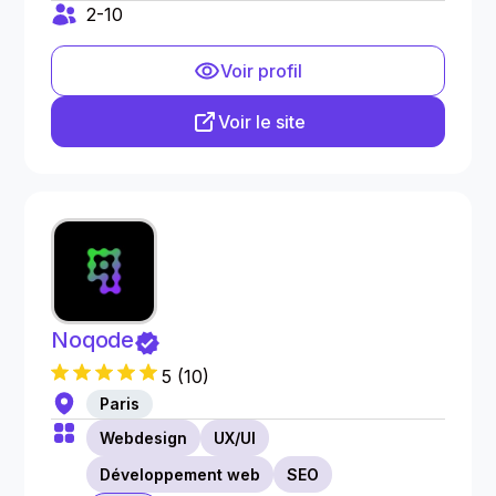
2-10
Voir profil
Voir le site
Noqode
5
(
10
)
Paris
Webdesign
UX/UI
Développement web
SEO