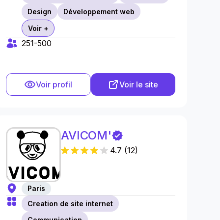
Design
Développement web
Voir +
251-500
Voir profil
Voir le site
AVICOM'
4.7
(
12
)
Paris
Creation de site internet
Communication