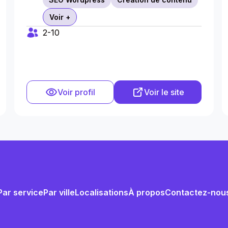
Voir +
2-10
Voir profil
Voir le site
Par service
Par ville
Localisations
À propos
Contactez-nou