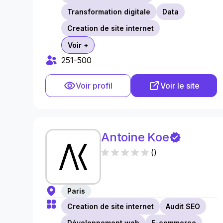
Transformation digitale
Data
Creation de site internet
Voir +
251-500
Voir profil
Voir le site
Antoine Koe
(
)
Paris
Creation de site internet
Audit SEO
Développement web
E-commerce