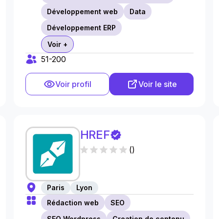
Développement web
Data
Développement ERP
Voir +
51-200
Voir profil
Voir le site
HREF
(
)
Paris
Lyon
Rédaction web
SEO
SEO Wordpress
Creation de contenu