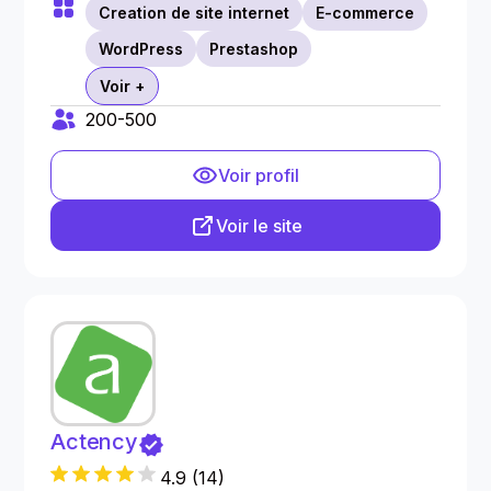
Creation de site internet
E-commerce
WordPress
Prestashop
Voir +
200-500
Voir profil
Voir le site
Actency
4.9
(
14
)