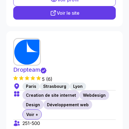
Voir le site
Dropteam
5
(
6
)
Paris
Strasbourg
Lyon
Creation de site internet
Webdesign
Design
Développement web
Voir +
251-500