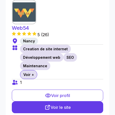
Web54
5
(
26
)
Nancy
Creation de site internet
Développement web
SEO
Maintenance
Voir +
1
Voir profil
Voir le site