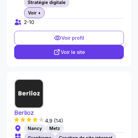
Stratégie digitale
Voir +
2-10
Voir profil
Voir le site
Berlioz
4.9
(
14
)
Nancy
Metz
Graphisme
Creation de site internet