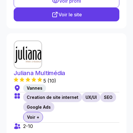
Voir profil
Voir le site
Juliana Multimédia
5
(
10
)
Vannes
Creation de site internet
UX/UI
SEO
Google Ads
Voir +
2-10