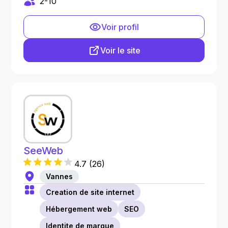
2-10
Voir profil
Voir le site
SeeWeb
4.7
(
26
)
Vannes
Creation de site internet
Hébergement web
SEO
Identite de marque