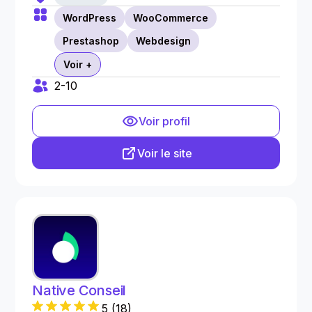
WordPress
WooCommerce
Prestashop
Webdesign
Voir +
2-10
Voir profil
Voir le site
Native Conseil
5
(
18
)