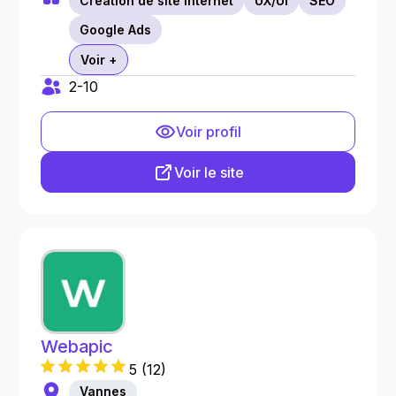
Creation de site internet
UX/UI
SEO
Google Ads
Voir +
2-10
Voir profil
Voir le site
Webapic
5
(
12
)
Vannes