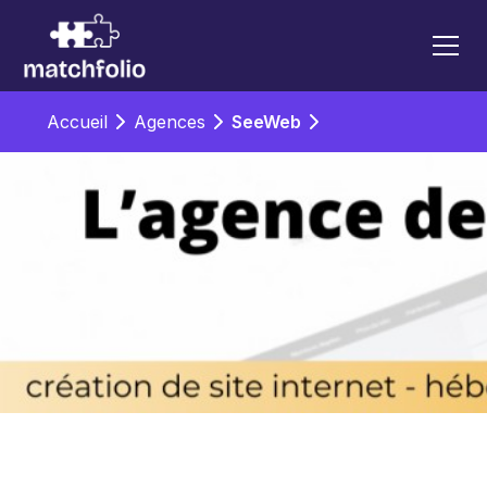
Accueil
Agences
SeeWeb